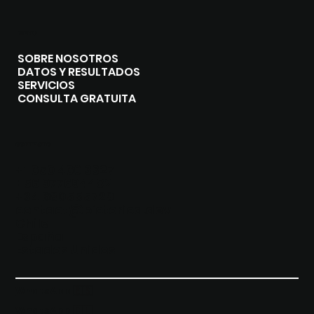
MENU
SOBRE NOSOTROS
DATOS Y RESULTADOS
SERVICIOS
CONSULTA GRATUITA
CONTACTO
+1 650 460 3327
+56 977694482
+34 680555729
contact@pictorica.dev
Chile
España
Estados Unidos
WhatsApp 🇪🇸
WhatsApp 🇨🇱